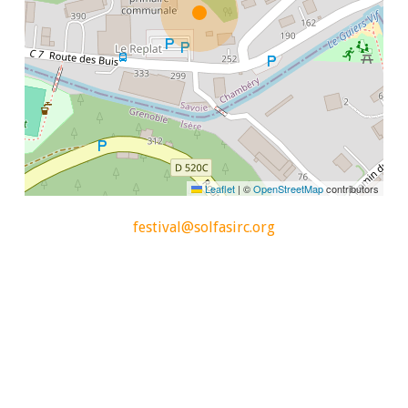
Leaflet
|
©
OpenStreetMap
contributors
festival@solfasirc.org