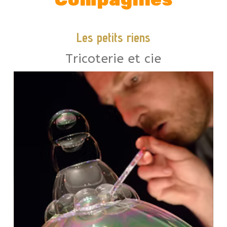
Compagnies
Les petits riens
Tricoterie et cie
racontent, qui nous racontent…
Ce sont des images sans parole qui
bulle…
ludique où le public vit avec la
surprendre dans un spectacle
manipulateur s’amusent à nous
Une rencontre où le musicien et le
histoire…
accompagne le temps d’une
leur glisse un souffle de vie, et les
Il en fait naître des bulles de savon,
Autour de lui de vieux objets.