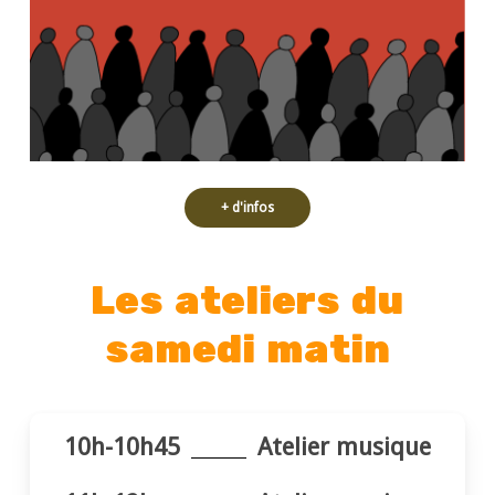
thème du conformisme, de la
poésie que la petite troupe aborde le
C’est avec philosophie, humour et
+ d'infos
Les ateliers du
samedi matin
10h-10h45
Atelier musique