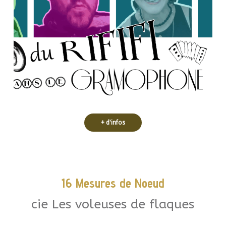
folie, il milite pour l’amour à mort, la
figures imposées. Avec un brin de
musiques et de mots et déjoue les
chansons de toujours. Il joue de
les airs oubliés et dérange les
En trio ou en quartet, le Rififi arrange
+ d'infos
16 Mesures de Noeud
cie Les voleuses de flaques