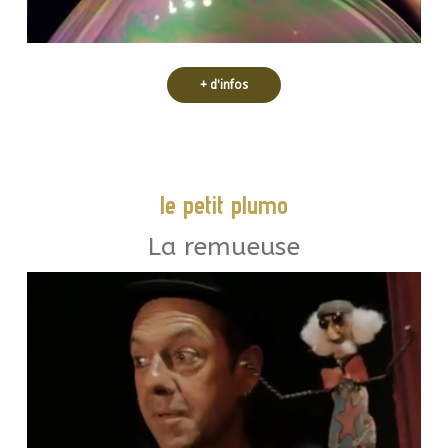
+ d'infos
le petit plumo
La remueuse
cirque fabriqué de bric et de broc !
faire son entrée. Admirez ce petit
spectateurs… Le cirque est prêt à
panneau « Bientôt là » attire l’œil des