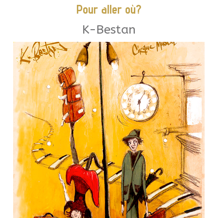
Pour aller où?
K-Bestan
laisser place à l’imagination.
Un lieu où le temps disparaît pour
poétique.
étranges en un lieu loufoque et
et transformer cette gare aux allures
rencontrer et
attente forcée va leur permettre de se
Tout semble les opposer, mais cette
forcément meilleur.
partir vers un ailleurs
qui s’arrêtera, quel qu’il soit. Pour
Arthur attendent le leur. Le premier
s’arrêtent pas, Rosie et
par le passage des trains qui ne