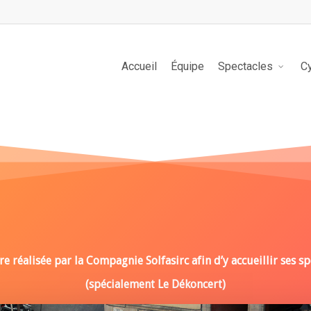
Accueil
Équipe
Spectacles
C
re réalisée par la Compagnie Solfasirc afin d’y accueillir ses sp
(spécialement Le Dékoncert)
Play Video