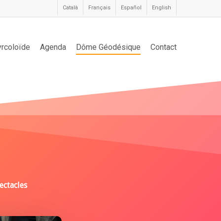
Català
Français
Español
English
yrcoloïde
Agenda
Dôme Géodésique
Contact
ectacles