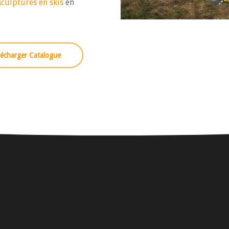
sculptures en skis
en
lécharger Catalogue