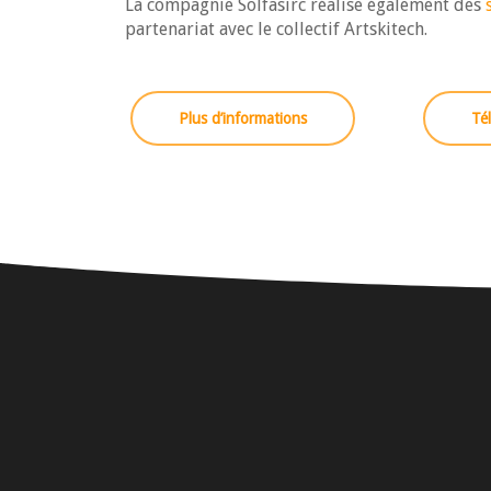
La compagnie Solfasirc réalise également des
partenariat avec le collectif
Artskitech
.
Plus d’informations
Té