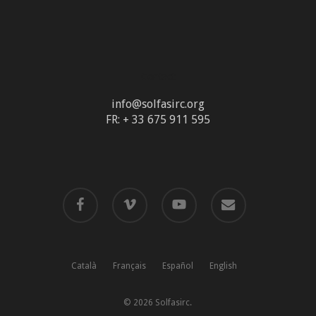
Contact
info@solfasirc.org
FR: + 33 675 911 595
facebook
vimeo
youtube
email
Català
Français
Español
English
© 2026 Solfasirc.