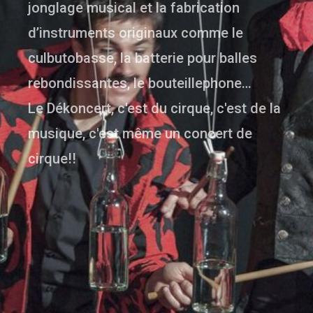
jonglage musical et la fabrication
d’instruments originaux comme le
culbutobasse, la batterie pour balles
rebondissantes, le bouteillephone…
Le Dékoncert, c'est du cirque, c'est de la
musique, c'est même un concert de
cirque!!