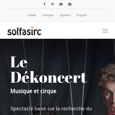
Skip
facebook
vimeo
youtube
email
to
main
Català
Français
Español
English
content
Menu
Le
Dékoncert
Musique et cirque
Spectacle basé sur la recherche du