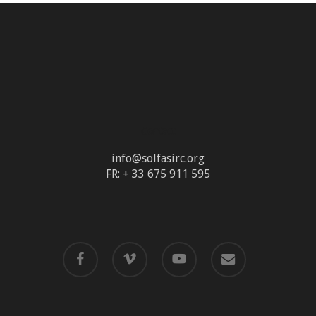
Contact
info@solfasirc.org
FR: + 33 675 911 595
facebook
vimeo
youtube
email